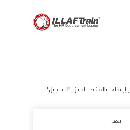
إرسالها بالضغط على زر "التسجيل".
اللقب